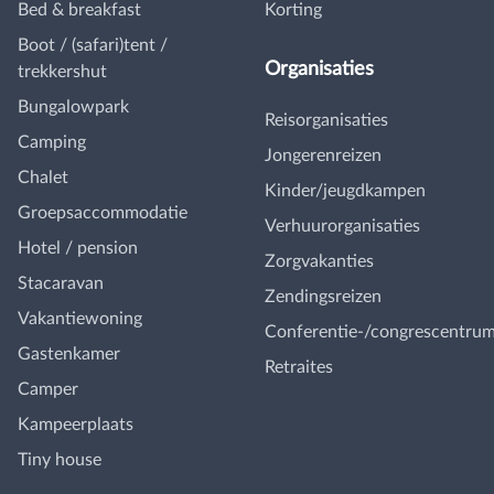
Bed & breakfast
Korting
Boot / (safari)tent /
Organisaties
trekkershut
Bungalowpark
Reisorganisaties
Camping
Jongerenreizen
Chalet
Kinder/jeugdkampen
Groepsaccommodatie
Verhuurorganisaties
Hotel / pension
Zorgvakanties
Stacaravan
Zendingsreizen
Vakantiewoning
Conferentie-/congrescentru
Gastenkamer
Retraites
Camper
Kampeerplaats
Tiny house