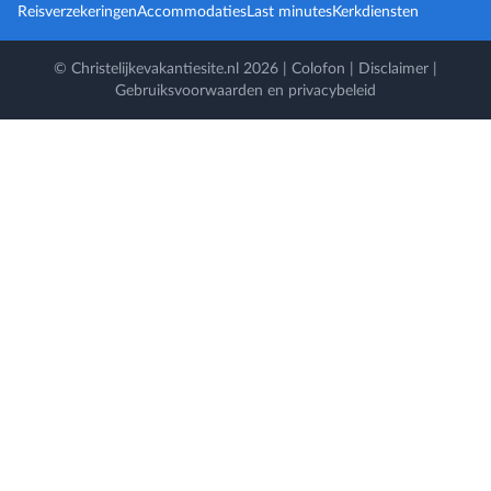
Reisverzekeringen
Accommodaties
Last minutes
Kerkdiensten
© Christelijkevakantiesite.nl 2026 |
Colofon
|
Disclaimer
|
Gebruiksvoorwaarden en privacybeleid