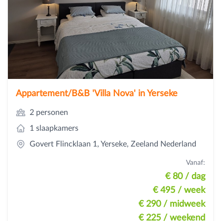
Appartement/B&B 'Villa Nova' in Yerseke
2 personen
1 slaapkamers
Govert Flincklaan 1, Yerseke, Zeeland Nederland
Vanaf:
€ 80
/ dag
€ 495
/ week
€ 290
/ midweek
€ 225
/ weekend