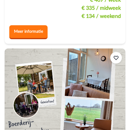
€ 469
/ week
€ 335
/ midweek
€ 134
/ weekend
Meer informatie