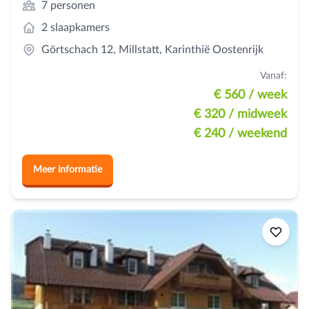
7 personen
2 slaapkamers
Görtschach 12, Millstatt, Karinthië Oostenrijk
Vanaf:
€ 560
/ week
€ 320
/ midweek
€ 240
/ weekend
Meer informatie