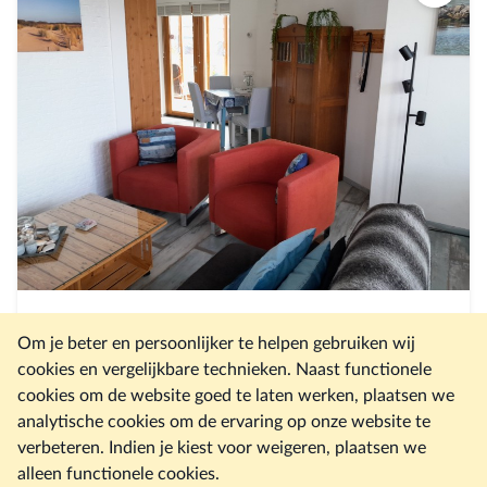
Vakantie appartement "Bie Durp"
Om je beter en persoonlijker te helpen gebruiken wij
2 personen
cookies en vergelijkbare technieken. Naast functionele
cookies om de website goed te laten werken, plaatsen we
1 slaapkamers
analytische cookies om de ervaring op onze website te
Stationsweg 2, Ouddorp, Zuid-Holland Nederland
verbeteren. Indien je kiest voor weigeren, plaatsen we
alleen functionele cookies.
Vanaf: