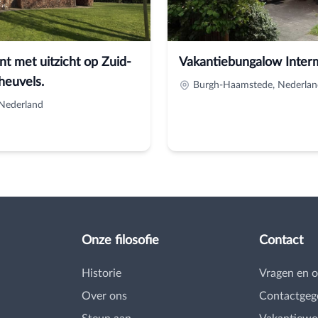
t met uitzicht op Zuid-
Vakantiebungalow Inter
heuvels.
Burgh-Haamstede, Nederlan
Nederland
Onze filosofie
Contact
Historie
Vragen en 
Over ons
Contactgeg