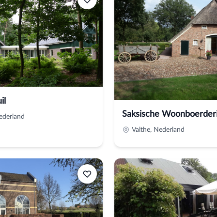
il
Saksische Woonboerderi
derland
Valthe, Nederland