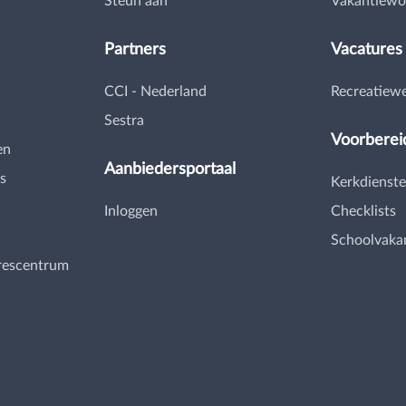
Steun aan
Vakantiewo
Partners
Vacatures
CCI - Nederland
Recreatiew
Sestra
Voorberei
en
Aanbiedersportaal
s
Kerkdienste
Inloggen
Checklists
Schoolvaka
rescentrum