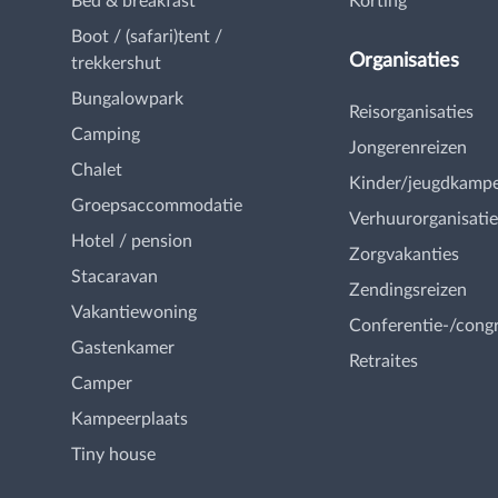
Bed & breakfast
Korting
Boot / (safari)tent /
Organisaties
trekkershut
Bungalowpark
Reisorganisaties
Camping
Jongerenreizen
Chalet
Kinder/jeugdkamp
Groepsaccommodatie
Verhuurorganisatie
Hotel / pension
Zorgvakanties
Stacaravan
Zendingsreizen
Vakantiewoning
Conferentie-/cong
Gastenkamer
Retraites
Camper
Kampeerplaats
Tiny house