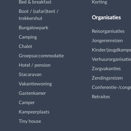
Bed & breakfast
Korting
Boot / (safari)tent /
Organisaties
trekkershut
Bungalowpark
Reisorganisaties
Camping
Jongerenreizen
Chalet
Kinder/jeugdkamp
Groepsaccommodatie
Verhuurorganisatie
Hotel / pension
Zorgvakanties
Stacaravan
Zendingsreizen
Vakantiewoning
Conferentie-/cong
Gastenkamer
Retraites
Camper
Kampeerplaats
Tiny house