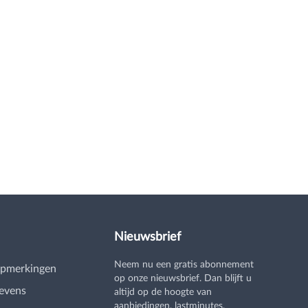
Nieuwsbrief
Neem nu een gratis abonnement
opmerkingen
op onze nieuwsbrief. Dan blijft u
evens
altijd op de hoogte van
aanbiedingen, lastminutes,