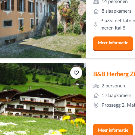
14 personen
8 slaapkamers
Piazza del Tafolo
meren Italië
Meer informatie
B&B Herberg Zi
2 personen
1 slaapkamers
Prossegg 2, Matr
Meer informatie