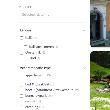
PERIODE
Landen
Italië
(1)
Italiaanse meren
(1)
Oostenrijk
(1)
Tirol
(1)
Accommodatie type
appartement
(23)
bed & breakfast
(16)
boot / (safari)tent / trekkershut
(12)
bungalowpark
(24)
camper
(1)
camping
(58)