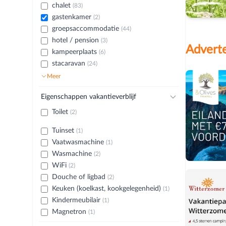
chalet
(83)
gastenkamer
(2)
groepsaccommodatie
(44)
hotel / pension
(3)
Adverte
kampeerplaats
(6)
stacaravan
(24)
Meer
Eigenschappen vakantieverblijf
Toilet
(2)
Tuinset
(1)
Vaatwasmachine
(1)
Wasmachine
(2)
WiFi
(2)
Douche of ligbad
(2)
Keuken (koelkast, kookgelegenheid)
(1)
Kindermeubilair
(1)
Magnetron
(1)