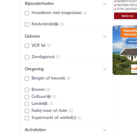
Bijzonderheden
Huisdieren niet toegestaan
(1)
Kindvriendelijk
(1)
Geloven
VCR lid
(1)
Zondagsrust
(1)
Omgeving
Bergen of heuvels
(2)
Bossen
(2)
Cultuurrijk
(1)
Landelijk
(1)
Nabij meer of rivier
(2)
Supermarkt of winkel(s)
(1)
Activiteiten