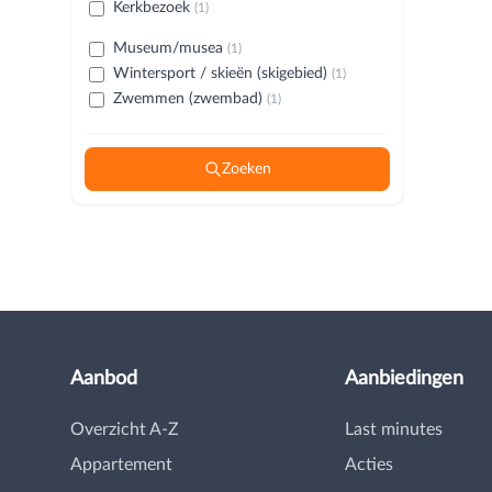
Kerkbezoek
(1)
Museum/musea
(1)
Wintersport / skieën (skigebied)
(1)
Zwemmen (zwembad)
(1)
Zoeken
Aanbod
Aanbiedingen
Overzicht A-Z
Last minutes
Appartement
Acties