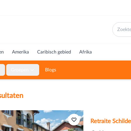
en
Amerika
Caribisch gebied
Afrika
Groepen
Blogs
ultaten
Retraite Schild