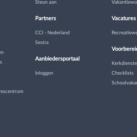
Steun aan
Vakantiewo
Partners
Vacatures
CCI - Nederland
Recreatiew
Sestra
Voorberei
en
Aanbiedersportaal
s
Kerkdienste
Inloggen
Checklists
Schoolvaka
rescentrum