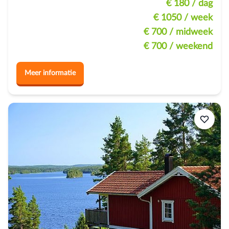
€ 180
/ dag
€ 1050
/ week
€ 700
/ midweek
€ 700
/ weekend
Meer informatie