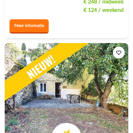
€ 248
/ midweek
€ 124
/ weekend
Meer informatie