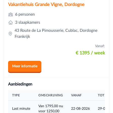
Vakantiehuis Grande Vigne, Dordogne
6 personen
3 slaapkamers
43 Route de La Pimousserie, Cublac, Dordogne
Frankrijk
Vanaf:
€ 1395
/ week
Meer informatie
Aanbiedingen
TYPE
OMSCHRIJVING
VANAF
TOT
Van 1795,00 nu
Last minute
22-08-2026
29-08-20
voor 1250,00