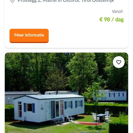
Prossegg 2, Matrei in Osttirol, Tirol Oostenrijk
Vanaf:
€ 98
/ dag
Meer informatie