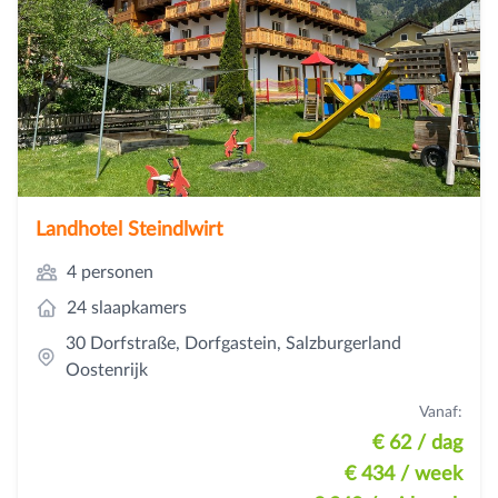
Landhotel Steindlwirt
4 personen
24 slaapkamers
30 Dorfstraße, Dorfgastein, Salzburgerland
Oostenrijk
Vanaf:
€ 62
/ dag
€ 434
/ week