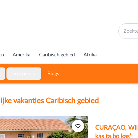
en
Amerika
Caribisch gebied
Afrika
Groepen
Blogs
lijke vakanties Caribisch gebied
CURAÇAO, Wille
kas ta bo kas’