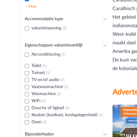
Meer
Caraïbisch 
Het gebied 
Accommodatie type
indianensta
vakantiewoning
(1)
West-Indië 
maakt deel 
Eigenschappen vakantieverblijf
Amerika ge
Airconditioning
(1)
De kust van
Toilet
(1)
de kolonial
Tuinset
(1)
TV en/of audio
(1)
Vaatwasmachine
(1)
Adverte
Wasmachine
(1)
WiFi
(1)
Douche of ligbad
(1)
Keuken (koelkast, kookgelegenheid)
(1)
Oven
(1)
Bijzonderheden