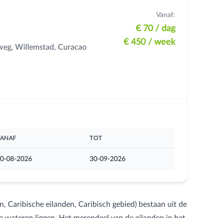
Vanaf:
€ 70
/ dag
€ 450
/ week
eg, Willemstad, Curacao
VANAF
TOT
0-08-2026
30-09-2026
, Caribische eilanden, Caribisch gebied) bestaan uit de
e wateren liggen. Het merendeel van de eilanden in het