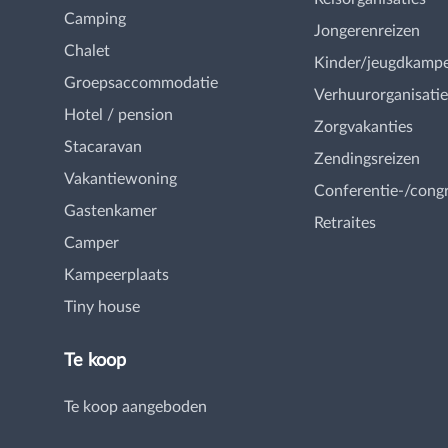
Camping
Jongerenreizen
Chalet
Kinder/jeugdkamp
Groepsaccommodatie
Verhuurorganisatie
Hotel / pension
Zorgvakanties
Stacaravan
Zendingsreizen
Vakantiewoning
Conferentie-/cong
Gastenkamer
Retraites
Camper
Kampeerplaats
Tiny house
Te koop
Te koop aangeboden