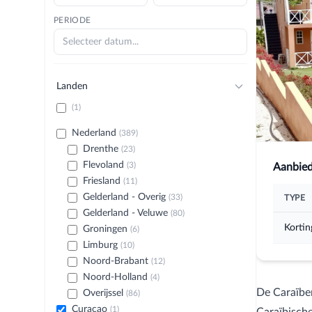
PERIODE
Landen
(1)
Nederland
(389)
Drenthe
(23)
Flevoland
(3)
Aanbied
Friesland
(11)
Gelderland - Overig
(33)
TYPE
Gelderland - Veluwe
(80)
Kortin
Groningen
(6)
Limburg
(10)
Noord-Brabant
(12)
Noord-Holland
(4)
De Caraïben
Overijssel
(86)
Curacao
(1)
Caraïbische