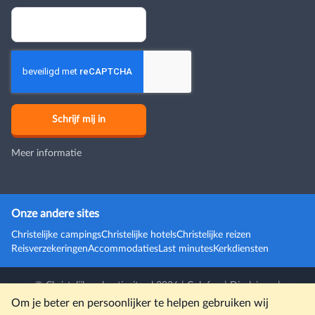
Meer informatie
Onze andere sites
Christelijke campings
Christelijke hotels
Christelijke reizen
Reisverzekeringen
Accommodaties
Last minutes
Kerkdiensten
© Christelijkevakantiesite.nl 2026 |
Colofon
|
Disclaimer
|
Gebruiksvoorwaarden en privacybeleid
Om je beter en persoonlijker te helpen gebruiken wij