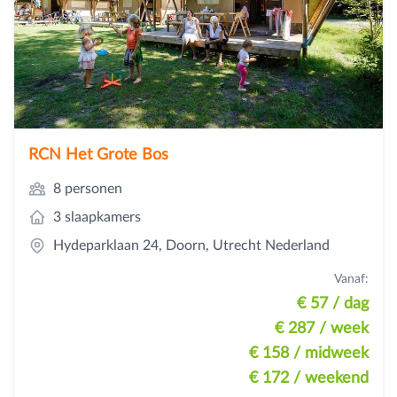
RCN Het Grote Bos
8 personen
3 slaapkamers
Hydeparklaan 24, Doorn, Utrecht Nederland
Vanaf:
€ 57
/ dag
€ 287
/ week
€ 158
/ midweek
€ 172
/ weekend