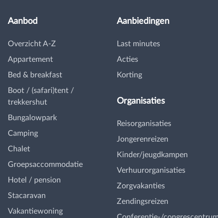
Aanbod
Aanbiedingen
Overzicht A-Z
Last minutes
Appartement
Acties
Bed & breakfast
Korting
Boot / (safari)tent /
Organisaties
trekkershut
Bungalowpark
Reisorganisaties
Camping
Jongerenreizen
Chalet
Kinder/jeugdkampen
Groepsaccommodatie
Verhuurorganisaties
Hotel / pension
Zorgvakanties
Stacaravan
Zendingsreizen
Vakantiewoning
Conferentie-/congrescentru