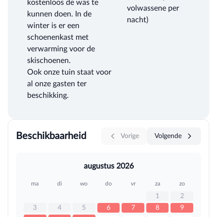
kostenloos de was te
volwassene per
kunnen doen. In de
nacht)
winter is er een
schoenenkast met
verwarming voor de
skischoenen.
Ook onze tuin staat voor
al onze gasten ter
beschikking.
Beschikbaarheid
Vorige
Volgende
augustus 2026
ma
di
wo
do
vr
za
zo
1
2
3
4
5
6
7
8
9