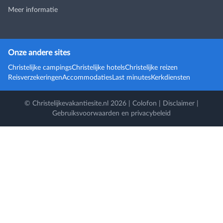
Meer informatie
Onze andere sites
Christelijke campings
Christelijke hotels
Christelijke reizen
Reisverzekeringen
Accommodaties
Last minutes
Kerkdiensten
© Christelijkevakantiesite.nl 2026 |
Colofon
|
Disclaimer
|
Gebruiksvoorwaarden en privacybeleid