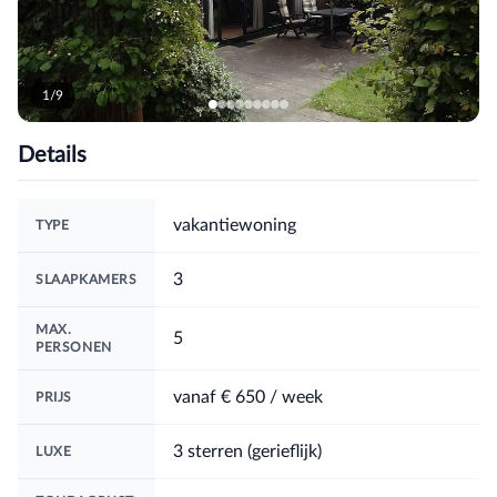
1/9
Details
vakantiewoning
TYPE
3
SLAAPKAMERS
MAX.
5
PERSONEN
vanaf
€ 650
/ week
PRIJS
3 sterren (gerieflijk)
LUXE