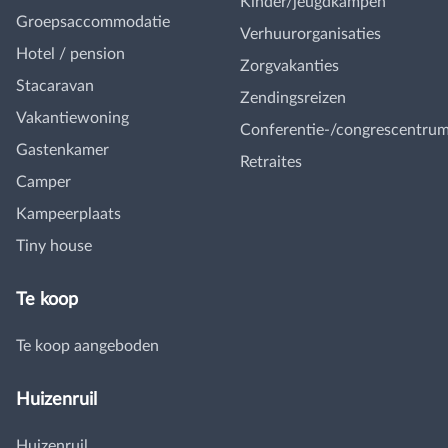
Kinder/jeugdkampen
Groepsaccommodatie
Verhuurorganisaties
Hotel / pension
Zorgvakanties
Stacaravan
Zendingsreizen
Vakantiewoning
Conferentie-/congrescentru
Gastenkamer
Retraites
Camper
Kampeerplaats
Tiny house
Te koop
Te koop aangeboden
Huizenruil
Huizenruil