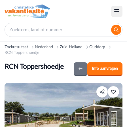
Zoekresultaat
Nederland
Zuid-Holland
Ouddorp
RCN Toppershoedje
RCN Toppershoedje
Info aanvragen