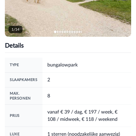
1/14
Details
bungalowpark
TYPE
2
SLAAPKAMERS
MAX.
8
PERSONEN
vanaf
€ 39
/ dag
,
€ 197
/ week
,
€
PRIJS
108
/ midweek
,
€ 118
/ weekend
1 sterren (noodzakelijke aanwezig)
LUXE