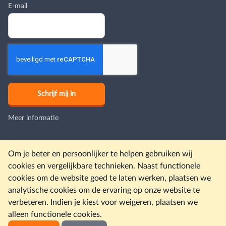
E-mail
Meer informatie
Om je beter en persoonlijker te helpen gebruiken wij
Onze andere sites
cookies en vergelijkbare technieken. Naast functionele
Christelijke campings
Christelijke hotels
Christelijke reizen
cookies om de website goed te laten werken, plaatsen we
Reisverzekeringen
Accommodaties
Last minutes
Kerkdiensten
analytische cookies om de ervaring op onze website te
verbeteren. Indien je kiest voor weigeren, plaatsen we
© Christelijkevakantiesite.nl 2026 |
Colofon
|
Disclaimer
|
alleen functionele cookies.
Gebruiksvoorwaarden en privacybeleid