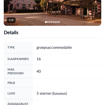
1/8
Details
groepsaccommodatie
TYPE
16
SLAAPKAMERS
MAX.
40
PERSONEN
PRIJS
5 sterren (luxueus)
LUXE
ZONDAGRUST