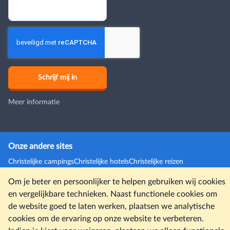
Meer informatie
Onze andere sites
Christelijke campings
Christelijke hotels
Christelijke reizen
Reisverzekeringen
Accommodaties
Last minutes
Kerkdiensten
Om je beter en persoonlijker te helpen gebruiken wij cookies
en vergelijkbare technieken. Naast functionele cookies om
© Christelijkevakantiesite.nl 2026 |
Colofon
|
Disclaimer
|
de website goed te laten werken, plaatsen we analytische
Gebruiksvoorwaarden en privacybeleid
cookies om de ervaring op onze website te verbeteren.