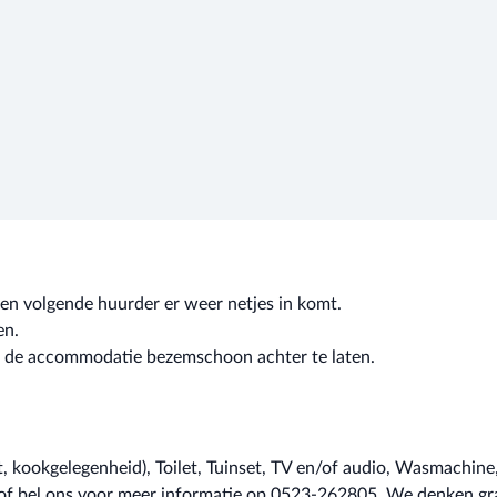
en volgende huurder er weer netjes in komt.
en.
u de accommodatie bezemschoon achter te laten.
 kookgelegenheid), Toilet, Tuinset, TV en/of audio, Wasmachine, V
of bel ons voor meer informatie op 0523-262805. We denken gr