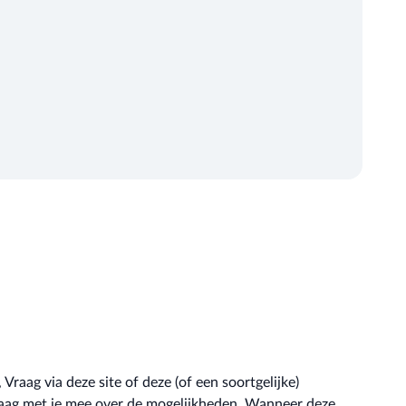
raag via deze site of deze (of een soortgelijke)
aag met je mee over de mogelijkheden. Wanneer deze