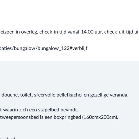
izoen in overleg, check-in tijd vanaf 14.00 uur, check-uit tijd ui
aties/bungalow/bungalow_122#verblijf
uche, toilet, sfeervolle pelletkachel en gezellige veranda.
t waarin zich een stapelbed bevindt.
et tweepersoonsbed is een boxpringbed (160cmx200cm).