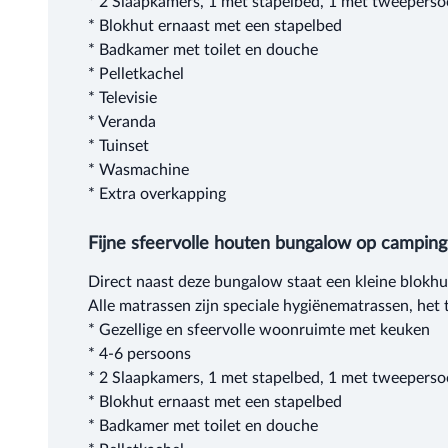
* 2 Slaapkamers, 1 met stapelbed, 1 met tweepers
* Blokhut ernaast met een stapelbed
* Badkamer met toilet en douche
* Pelletkachel
* Televisie
* Veranda
* Tuinset
* Wasmachine
* Extra overkapping
Fijne sfeervolle houten bungalow op campin
Direct naast deze bungalow staat een kleine blokhu
Alle matrassen zijn speciale hygiënematrassen, h
* Gezellige en sfeervolle woonruimte met keuken
* 4-6 persoons
* 2 Slaapkamers, 1 met stapelbed, 1 met tweepers
* Blokhut ernaast met een stapelbed
* Badkamer met toilet en douche