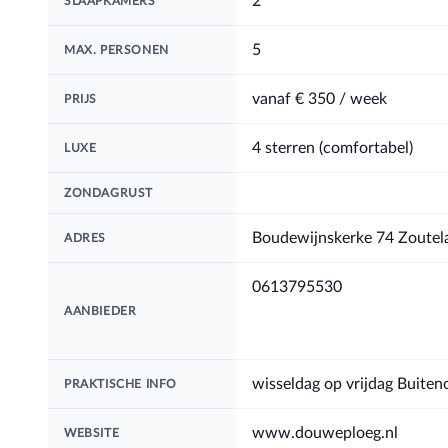
2
SLAAPKAMERS
5
MAX. PERSONEN
vanaf
€ 350
/ week
PRIJS
4 sterren (comfortabel)
LUXE
ZONDAGRUST
Boudewijnskerke 74 Zoutel
ADRES
0613795530
AANBIEDER
wisseldag op vrijdag Buiteno
PRAKTISCHE INFO
www.douweploeg.nl
WEBSITE