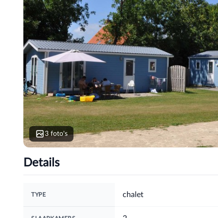
3 foto's
Details
chalet
TYPE