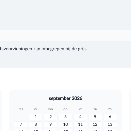
voorzieningen zijn inbegrepen bij de prijs
september 2026
ma
di
wo
do
vr
za
zo
1
2
3
4
5
6
7
8
9
10
11
12
13