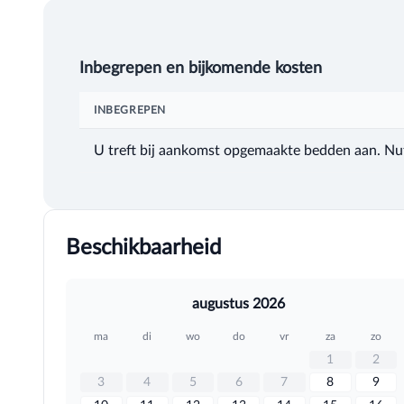
Inbegrepen en bijkomende kosten
INBEGREPEN
U treft bij aankomst opgemaakte bedden aan. Nuts
Beschikbaarheid
augustus 2026
ma
di
wo
do
vr
za
zo
1
2
3
4
5
6
7
8
9