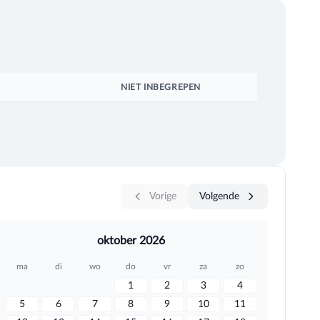
NIET INBEGREPEN
Vorige
Volgende
oktober 2026
ma
di
wo
do
vr
za
zo
1
2
3
4
5
6
7
8
9
10
11