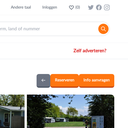
Andere taal
Inloggen
(
0
)
Zelf adverteren?
Reserveren
Info aanvragen