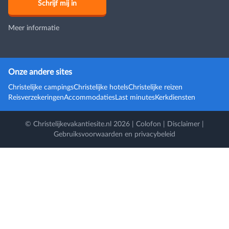
Meer informatie
Onze andere sites
Christelijke campings
Christelijke hotels
Christelijke reizen
Reisverzekeringen
Accommodaties
Last minutes
Kerkdiensten
© Christelijkevakantiesite.nl 2026 |
Colofon
|
Disclaimer
|
Gebruiksvoorwaarden en privacybeleid