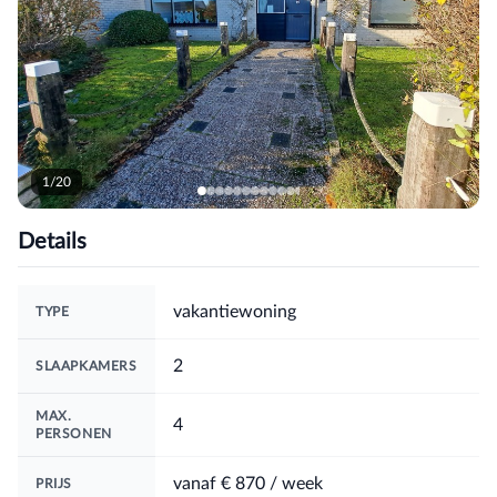
1/20
Details
vakantiewoning
TYPE
2
SLAAPKAMERS
MAX.
4
PERSONEN
vanaf
€ 870
/ week
PRIJS