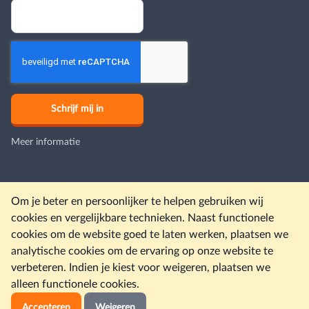
Meer informatie
Om je beter en persoonlijker te helpen gebruiken wij
Onze andere sites
cookies en vergelijkbare technieken. Naast functionele
Christelijke campings
Christelijke hotels
Christelijke reizen
cookies om de website goed te laten werken, plaatsen we
Reisverzekeringen
Accommodaties
Last minutes
Kerkdiensten
analytische cookies om de ervaring op onze website te
verbeteren. Indien je kiest voor weigeren, plaatsen we
© Christelijkevakantiesite.nl 2026 |
Colofon
|
Disclaimer
|
alleen functionele cookies.
Gebruiksvoorwaarden en privacybeleid
Accepteren
Weigeren