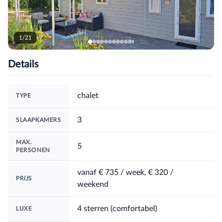
1/21
Details
chalet
TYPE
3
SLAAPKAMERS
MAX.
5
PERSONEN
vanaf
€ 735
/ week
,
€ 320
/
PRIJS
weekend
4 sterren (comfortabel)
LUXE