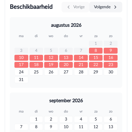
Beschikbaarheid
Vorige
Volgende
augustus 2026
ma
di
wo
do
vr
za
zo
1
2
3
4
5
6
7
8
9
10
11
12
13
14
15
16
17
18
19
20
21
22
23
24
25
26
27
28
29
30
31
september 2026
ma
di
wo
do
vr
za
zo
1
2
3
4
5
6
7
8
9
10
11
12
13