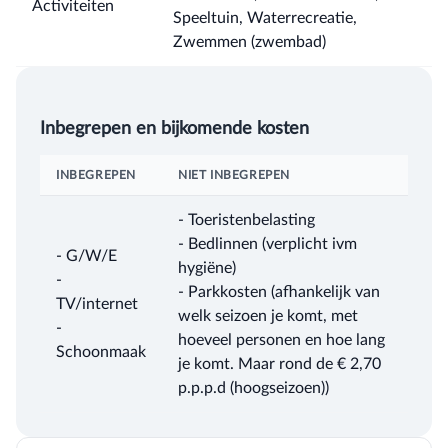
Activiteiten
Speeltuin, Waterrecreatie,
Zwemmen (zwembad)
Inbegrepen en bijkomende kosten
INBEGREPEN
NIET INBEGREPEN
- Toeristenbelasting
- Bedlinnen (verplicht ivm
- G/W/E
hygiëne)
-
- Parkkosten (afhankelijk van
TV/internet
welk seizoen je komt, met
-
hoeveel personen en hoe lang
Schoonmaak
je komt. Maar rond de € 2,70
p.p.p.d (hoogseizoen))