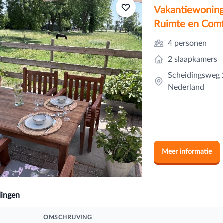
Vakantiewoning
Ruimte en Comf
4 personen
2 slaapkamers
Scheidingsweg 2
Nederland
Meer informatie
ingen
OMSCHRIJVING