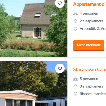
Appartement dic
4 personen
2 slaapkamers
Vroondijk 2, V
Meer informatie
Stacaravan Cam
5 personen
3 slaapkamers
Rheeze, Hardenb