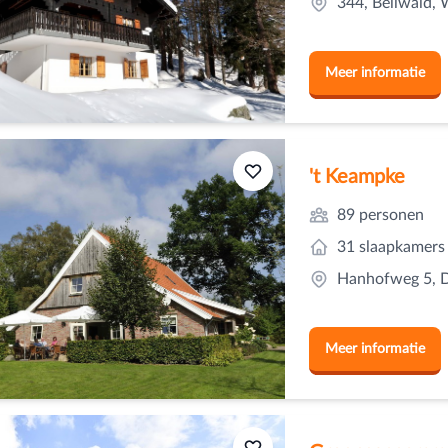
344, Bellwald, 
Meer informatie
't Keampke
89 personen
31 slaapkamers
Hanhofweg 5, De
Meer informatie