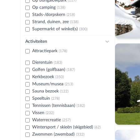
Op bungalowpark
(117)
Op camping
(138)
Stads-/dorpskern
(218)
Strand, duinen, zee
(138)
Supermarkt of winkel(s)
(300)
Activiteiten
Attractiepark
(178)
Dierentuin
(183)
Golfen (golfbaan)
(187)
Kerkbezoek
(350)
Museum/musea
(213)
Sauna bezoek
(122)
Speeltuin
(278)
Tennissen (tennisbaan)
(182)
Vissen
(232)
Waterrecreatie
(257)
Wintersport / skieën (skigebied)
(62)
Zwemmen (zwembad)
(332)