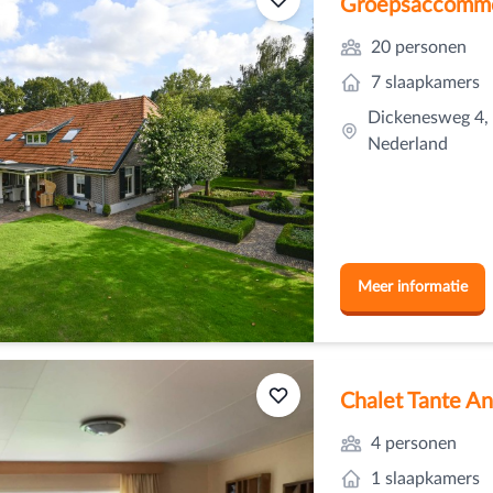
Groepsaccommod
20 personen
7 slaapkamers
Dickenesweg 4, 
Nederland
Meer informatie
Chalet Tante An
4 personen
1 slaapkamers