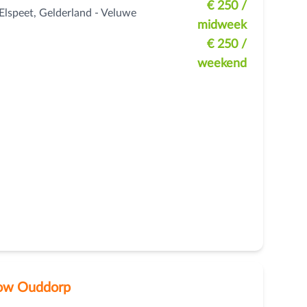
€ 250
/
 Elspeet, Gelderland - Veluwe
midweek
€ 250
/
weekend
low Ouddorp