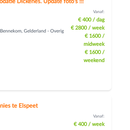
atie Dickenes. Update foto's !!!
Vanaf:
€ 400
/ dag
€ 2800
/ week
Bennekom, Gelderland - Overig
€ 1600
/
midweek
€ 1600
/
weekend
nies te Elspeet
Vanaf:
€ 400
/ week