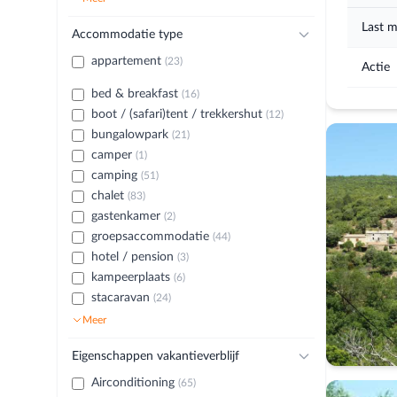
Last m
Accommodatie type
appartement
(23)
Actie
bed & breakfast
(16)
boot / (safari)tent / trekkershut
(12)
bungalowpark
(21)
camper
(1)
camping
(51)
chalet
(83)
gastenkamer
(2)
groepsaccommodatie
(44)
hotel / pension
(3)
kampeerplaats
(6)
stacaravan
(24)
Meer
Eigenschappen vakantieverblijf
Airconditioning
(65)