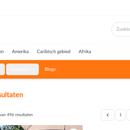
en
Amerika
Caribisch gebied
Afrika
Groepen
Blogs
ultaten
van
496
resultaten
1