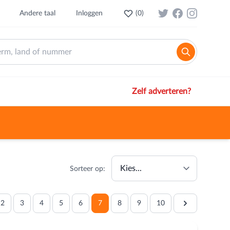
Andere taal
Inloggen
(
0
)
Zelf adverteren?
Sorteer op:
2
3
4
5
6
7
8
9
10