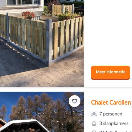
Meer informatie
Chalet Carolien 
7 personen
3 slaapkamers