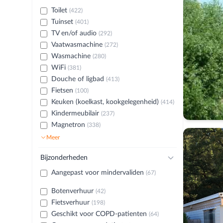
Toilet
(422)
Tuinset
(401)
TV en/of audio
(292)
Vaatwasmachine
(272)
Wasmachine
(280)
WiFi
(381)
Douche of ligbad
(413)
Fietsen
(100)
Keuken (koelkast, kookgelegenheid)
(414)
Kindermeubilair
(237)
Magnetron
(338)
Meer
Bijzonderheden
Aangepast voor mindervaliden
(67)
Botenverhuur
(42)
Fietsverhuur
(198)
Geschikt voor COPD-patienten
(64)