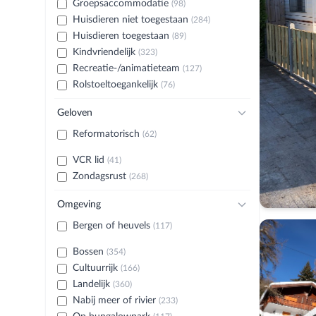
Groepsaccommodatie
(98)
Huisdieren niet toegestaan
(284)
Huisdieren toegestaan
(89)
Kindvriendelijk
(323)
Recreatie-/animatieteam
(127)
Rolstoeltoegankelijk
(76)
Geloven
Reformatorisch
(62)
VCR lid
(41)
Zondagsrust
(268)
Omgeving
Bergen of heuvels
(117)
Bossen
(354)
Cultuurrijk
(166)
Landelijk
(360)
Nabij meer of rivier
(233)