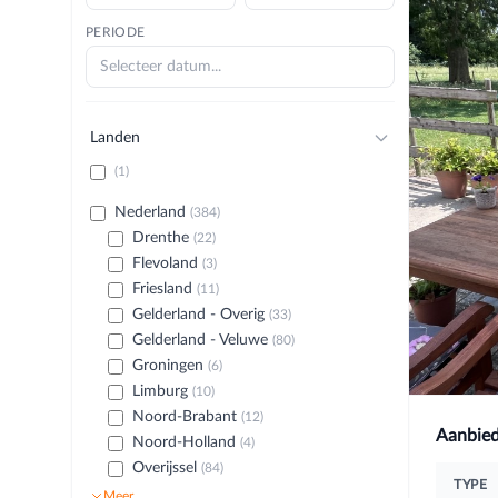
PERIODE
Landen
(1)
Nederland
(384)
Drenthe
(22)
Flevoland
(3)
Friesland
(11)
Gelderland - Overig
(33)
Gelderland - Veluwe
(80)
Groningen
(6)
Limburg
(10)
Noord-Brabant
(12)
Aanbied
Noord-Holland
(4)
Overijssel
(84)
TYPE
Meer